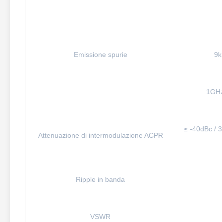
Emissione spurie
9k
1GHz
≤ -40dBc / 
Attenuazione di intermodulazione ACPR
Ripple in banda
VSWR