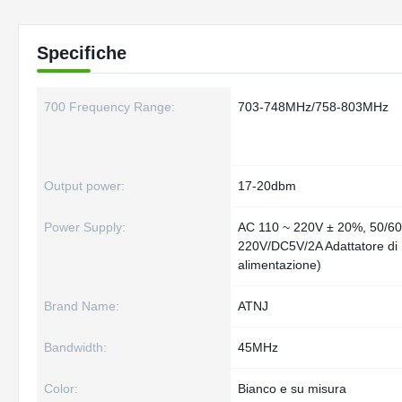
Specifiche
700 Frequency Range:
703-748MHz/758-803MHz
Output power:
17-20dbm
Power Supply:
AC 110 ~ 220V ± 20%, 50/6
220V/DC5V/2A Adattatore di
alimentazione)
Brand Name:
ATNJ
Bandwidth:
45MHz
Color:
Bianco e su misura