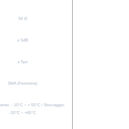
50 Ω
≤ 5dB
≤ 5μs
SMA (Femmina)
nto: - 10°C ~ + 55°C / Stoccaggio:
-20°C ~ +60°C