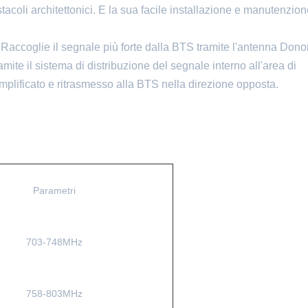
acoli architettonici. E la sua facile installazione e manutenzio
i. Raccoglie il segnale più forte dalla BTS tramite l'antenna Donor
amite il sistema di distribuzione del segnale interno all'area di
plificato e ritrasmesso alla BTS nella direzione opposta.
Parametri
703-748MHz
758-803MHz