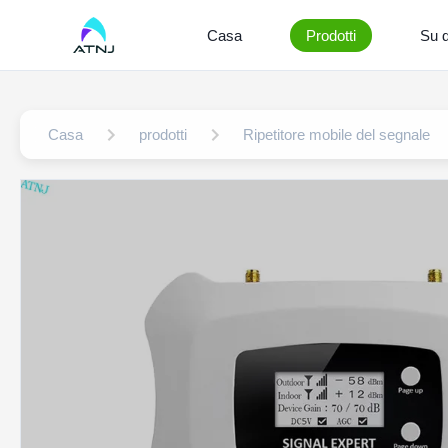
Casa
Prodotti
Su d
Casa
prodotti
Ripetitore mobile del segnale