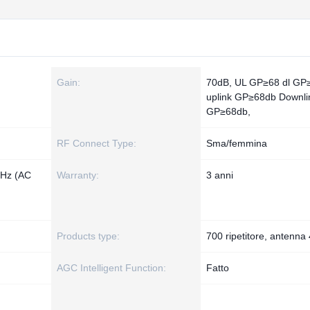
Gain:
70dB, UL GP≥68 dl GP
uplink GP≥68db Downli
GP≥68db,
RF Connect Type:
Sma/femmina
0Hz (AC
Warranty:
3 anni
Products type:
700 ripetitore, antenna
AGC Intelligent Function:
Fatto