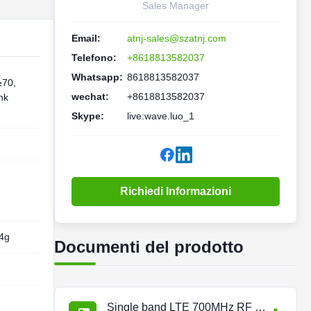
Sales Manager
Email:
atnj-sales@szatnj.com
Telefono:
+8618813582037
Whatsapp:
8618813582037
≥70,
wechat:
+8618813582037
nk
Skype:
live:wave.luo_1
Richiedi Informazioni
 4g
Documenti del prodotto
Single band LTE 700MHz RF Repeater.pdf