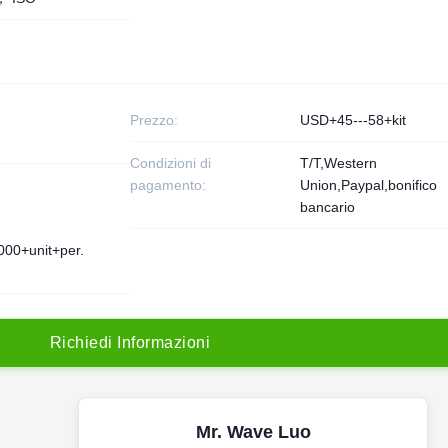
Prezzo:
USD+45---58+kit
Condizioni di
T/T,Western
pagamento:
Union,Paypal,bonifico
bancario
000+unit+per.
R
i
c
h
i
e
d
i
I
n
f
o
r
m
a
z
i
o
n
i
Mr. Wave Luo