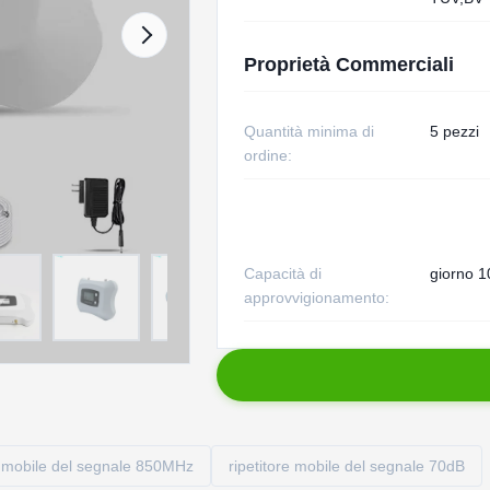
Proprietà Commerciali
Quantità minima di
5 pezzi
ordine:
Capacità di
giorno 1
approvvigionamento:
e mobile del segnale 850MHz
ripetitore mobile del segnale 70dB