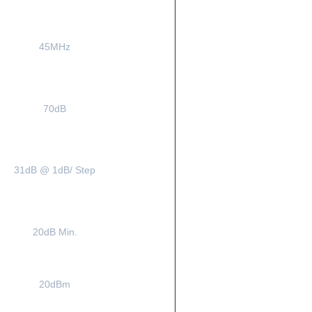
45MHz
70dB
31dB @ 1dB/ Step
20dB Min.
20dBm