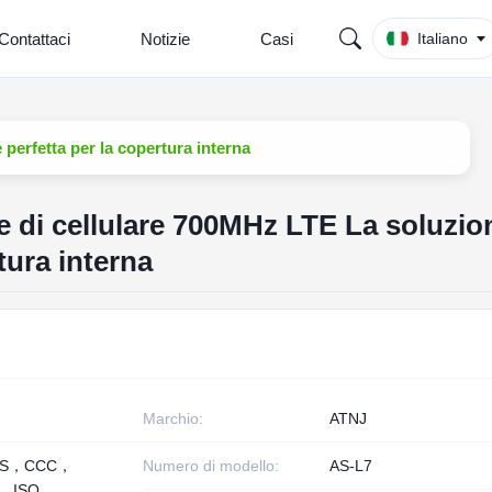
Contattaci
Notizie
Casi
Italiano
perfetta per la copertura interna
e di cellulare 700MHz LTE La soluzio
tura interna
Marchio:
ATNJ
HS，CCC，
Numero di modello:
AS-L7
， ISO