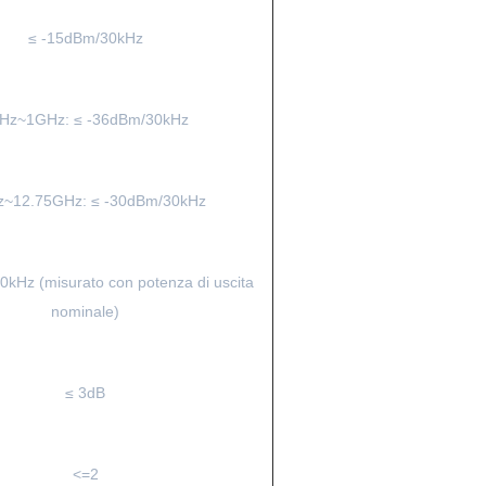
≤ -15dBm/30kHz
Hz~1GHz: ≤ -36dBm/30kHz
~12.75GHz: ≤ -30dBm/30kHz
30kHz (misurato con potenza di uscita
nominale)
≤ 3dB
<=2