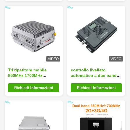
VIDEO
VIDEO
Tri ripetitore mobile
controllo livellato
850MHz 1700MHz
automatico a due bande
1900MHz del segnale
del ripetitore ALC del
della banda 2G 3G 4G
segnale di 850MHz
Richiedi Informazioni
Richiedi Informazioni
1700MHz