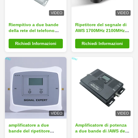
VIDEO
VIDEO
Riempitivo a due bande
Ripetitore del segnale di
della rete del telefono
AWS 1700MHz 2100MHz
cellulare del ripetitore del
4G con i certificati del CE
segnale di 70dB 4G
ROHS
Richiedi Informazioni
Richiedi Informazioni
VIDEO
VIDEO
amplificatore a due
Amplificatore di potenza
bande del ripetitore
a due bande di /AWS del
850MHz 1700MHz CDMA
ripetitore 850 del segnale