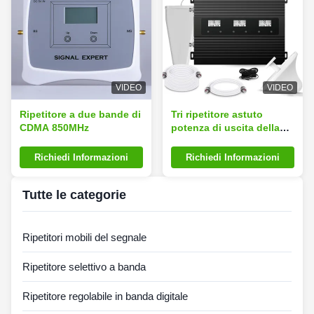
VIDEO
VIDEO
Ripetitore a due bande di
Tri ripetitore astuto
CDMA 850MHz
potenza di uscita della
banda 27dBm con la
funzione di ALC AGC
Richiedi Informazioni
Richiedi Informazioni
Tutte le categorie
Ripetitori mobili del segnale
Ripetitore selettivo a banda
Ripetitore regolabile in banda digitale