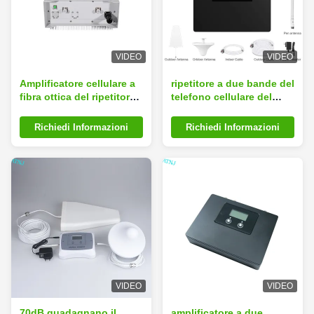
VIDEO
VIDEO
Amplificatore cellulare a
ripetitore a due bande del
fibra ottica del ripetitore
telefono cellulare del
2G 3G 4G 5G del segnale
ripetitore del segnale di
di IP55 IP65
850MHz 1700MHz
Richiedi Informazioni
Richiedi Informazioni
VIDEO
VIDEO
70dB guadagnano il
amplificatore a due