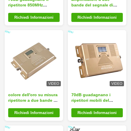
ripetitore 850MHz
bande del segnale di
1700MHz del segnale
850MHz 1700MHz del
della rete di LTE 4G a due
telefono mobile del
Richiedi Informazioni
Richiedi Informazioni
bande
ripetitore
VIDEO
VIDEO
colore dell'oro su misura
70dB guadagnano i
ripetitore a due bande del
ripetitori mobili del
segnale del cellulare di
segnale
2G 3G 4G
Richiedi Informazioni
Richiedi Informazioni