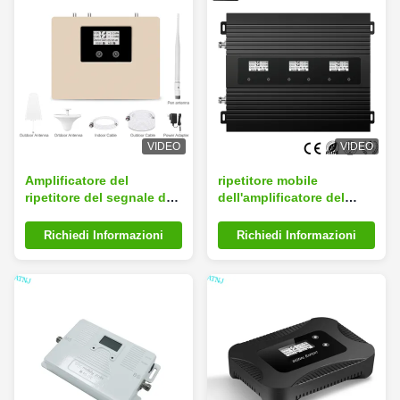
VIDEO
VIDEO
Amplificatore del
ripetitore mobile
ripetitore del segnale del
dell'amplificatore del
telefono cellulare di
multi ripetitore della
CDMA 850MHz AWS
banda di 850MHz
Richiedi Informazioni
Richiedi Informazioni
1700MHz con il LCD
1700MHz 1900MHz