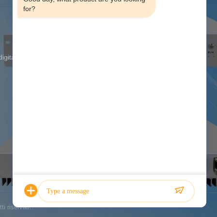
for?
Indirizzo:
Pavimento 12, A di
costruzione, Rd Jiangshi, parco di
industria alta tecnologia di Quanju,
distretto di Guangming, Shenzhen,
igitale
provincia del Guangdong, Cina
Telefono:
00-86-18813582037
Fax:
86-755-86136774
Email:
atnj-sales@szatnj.com
Orario di lavoro:
8:30-18:00
Richiedi Informazioni
i riservati..