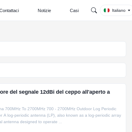
Contattaci
Notizie
Casi
Italiano
ore del segnale 12dBi del ceppo all'aperto a
enna 700MHz To 2700MHz 700 - 2700MHz Outdoor Log Periodic
A log-periodic antenna (LP), also known as a log-periodic array
nal antenna designed to operate ...