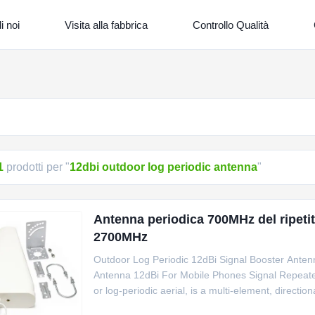
i noi
Visita alla fabbrica
Controllo Qualità
1
prodotti per "
12dbi outdoor log periodic antenna
"
Antenna periodica 700MHz del ripetit
2700MHz
Outdoor Log Periodic 12dBi Signal Booster Ant
Antenna 12dBi For Mobile Phones Signal Repeater 
or log-periodic aerial, is a multi-element, directio