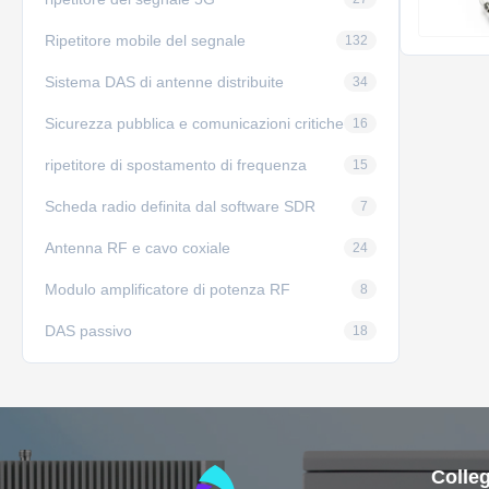
Ripetitore mobile del segnale
132
Sistema DAS di antenne distribuite
34
Sicurezza pubblica e comunicazioni critiche
16
ripetitore di spostamento di frequenza
15
Scheda radio definita dal software SDR
7
Antenna RF e cavo coxiale
24
Modulo amplificatore di potenza RF
8
DAS passivo
18
Colleg