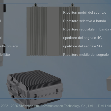
Ripetitori mobili del segnale
i
Ripetitore selettivo a banda
Ripetitore regolabile in banda d
ci
ripetitore del segnale 4G
lla privacy
ripetitore del segnale 5G
el sito
Ripetitore mobile del segnale
2022 - 2026 Shenzhen Atnj Communication Technology Co., Ltd.. . Tutti i diritt