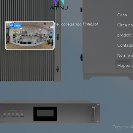
Casa
Guida la funzione, collegando l'infinito!
Circa no
prodotti
Contatti
Norme su
Mappa d
Copyright © 