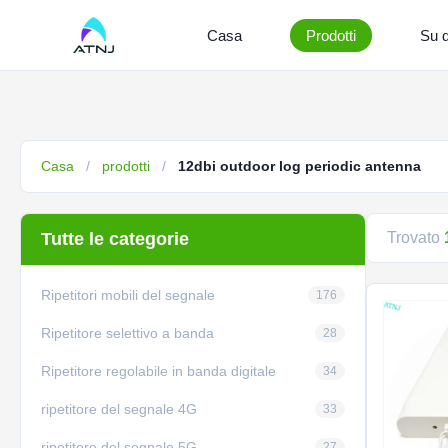
Casa
Prodotti
Su d
Casa
/
prodotti
/
12dbi outdoor log periodic antenna
Tutte le categorie
Trovato
Ripetitori mobili del segnale
176
Ripetitore selettivo a banda
28
Ripetitore regolabile in banda digitale
34
ripetitore del segnale 4G
33
ripetitore del segnale 5G
27