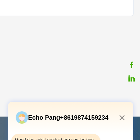
Echo Pang+8619874159234
8:38 AM
Contattici
Good day, what product are you looking 