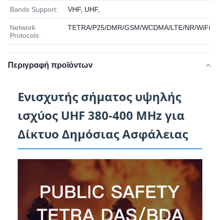
Bands Support:
VHF, UHF,
Network
TETRA/P25/DMR/GSM/WCDMA/LTE/NR/WiFi
Protocols:
Περιγραφή προϊόντων
Ενισχυτής σήματος υψηλής
ισχύος UHF 380-400 MHz για
Δίκτυο Δημόσιας Ασφάλειας