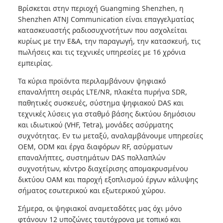
Βρίσκεται στην περιοχή Guangming Shenzhen, η
Shenzhen ATNJ Communication είναι επαγγελματίας
κατασκευαστής ραδιοσυχνοτήτων που ασχολείται
κυρίως με την Ε&Α, την παραγωγή, την κατασκευή, τις
πωλήσεις και τις τεχνικές υπηρεσίες με 16 χρόνια
εμπειρίας.
Τα κύρια προϊόντα περιλαμβάνουν ψηφιακό
επαναλήπτη σειράς LTE/NR, πλακέτα πυρήνα SDR,
παθητικές συσκευές, σύστημα ψηφιακού DAS και
τεχνικές λύσεις για σταθμό βάσης δικτύου δημόσιου
και ιδιωτικού (VHF, Tetra), μονάδες ασύρματης
συχνότητας. Εν τω μεταξύ, αναλαμβάνουμε υπηρεσίες
OEM, ODM και έργα διαφόρων RF, ασύρματων
επαναλήπτες, συστημάτων DAS πολλαπλών
συχνοτήτων, κέντρο διαχείρισης απομακρυσμένου
δικτύου OAM και παροχή εξοπλισμού έργων κάλυψης
σήματος εσωτερικού και εξωτερικού χώρου.
Σήμερα, οι ψηφιακοί αναμεταδότες μας όχι μόνο
φτάνουν 12 υποζώνες ταυτόχρονα με τοπικό και