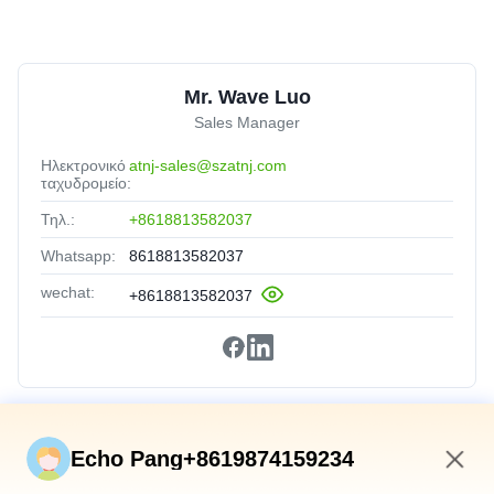
Mr. Wave Luo
Sales Manager
Ηλεκτρονικό
atnj-sales@szatnj.com
ταχυδρομείο:
Τηλ.:
+8618813582037
Whatsapp:
8618813582037
wechat:
+8618813582037
Γρήγορες Συνδέσεις
Echo Pang+8619874159234
Σπίτι