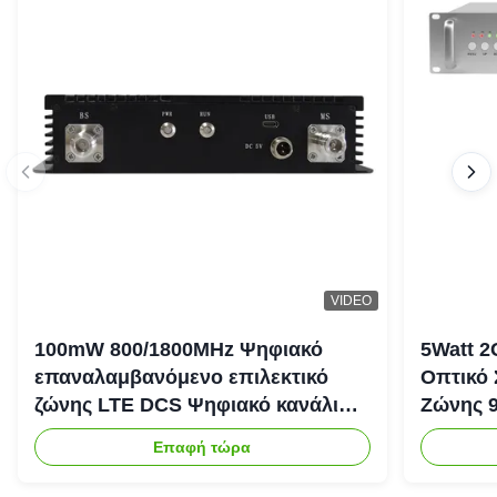
VIDEO
100mW 800/1800MHz Ψηφιακό
5Watt 2
επαναλαμβανόμενο επιλεκτικό
Οπτικό
ζώνης LTE DCS Ψηφιακό κανάλι
Ζώνης 
Επιλεκτικό επαναλαμβανόμενο
Ενισχυτ
Επαφή τώρα
Bda Pico