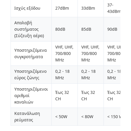
37-
Ισχύς εξόδου
27dBm
33dBm
43dBm
Απολαβή
συστήματος
80dB
85dB
90dB
(Σύζευξη αέρα)
VHF, UHF,
VHF, UHF,
VHF, UHF,
Υποστηριζόμενα
700/800
700/800
700/800
συγκροτήματα
MHz
MHz
MHz
Υποστηριζόμενο
0,2 - 18
0,2 - 18
0,2 - 18
εύρος ζώνης
MHz
MHz
MHz
Υποστηριζόμενοι
Έως 32
Έως 32
Έως 32
αριθμοί
CH
CH
CH
καναλιών
Κατανάλωση
< 50W
< 80W
< 150 W
ρεύματος