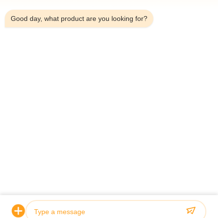
6:28 PM
Προϊόντα
Good day, what product are you looking for?
Σχετικά Με Εμάς
Επισκέψεις Στο Εργοστάσιο
Έλεγχος Ποιότητας
Επικοινωνήστε Μαζί Μας
Ειδήσεις
Υποθέσεις
Shenzhen Atnj Communication Technology Co., Ltd.
00-86-18813582037
atnj-sales@szatnj.com
Ακολουθήστε Μας.
© 2026 Shenzhen Atnj Communication Technology Co., Ltd.. All Rights
Reserved.