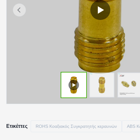
Ετικέττες
ROHS Κοαξιακός Συγκρατητής κεραυνών
ABS Κ