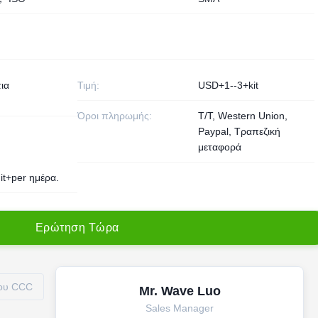
ια
Τιμή:
USD+1--3+kit
Όροι πληρωμής:
T/T, Western Union,
Paypal, Τραπεζική
μεταφορά
it+per ημέρα.
Ε
ρ
ώ
τ
η
σ
η
Τ
ώ
ρ
α
ίου CCC
Mr. Wave Luo
Sales Manager