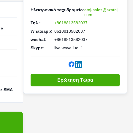
Ηλεκτρονικό ταχυδρομείο:
atnj-sales@szatnj.
com
Τηλ.:
+8618813582037
MA
Whatsapp:
8618813582037
wechat:
+8618813582037
Skype:
live:wave.luo_1
Ερώτηση Τώρα
Hz SMA