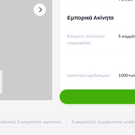
Εμπορικά Ακίνητα
Ελάχιστη ποσότητα
5 κομμάτ
παραγγελίας:
Ικανότητα εφοδιασμού:
1000+un
οαξιακός Συγκρατητής κεραυνών
Συγκρατητής συρρίκνωσης κοαξ