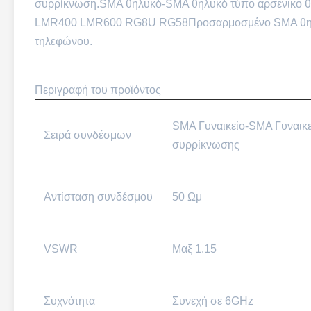
συρρίκνωση.SMA θηλυκό-SMA θηλυκό τύπο αρσενικό 
LMR400 LMR600 RG8U RG58Προσαρμοσμένο SMA θηλυκ
τηλεφώνου.
Περιγραφή του προϊόντος
SMA Γυναικείο-SMA Γυναικε
Σειρά συνδέσμων
συρρίκνωσης
Αντίσταση συνδέσμου
50 Ωμ
VSWR
Μαξ 1.15
Συχνότητα
Συνεχή σε 6GHz