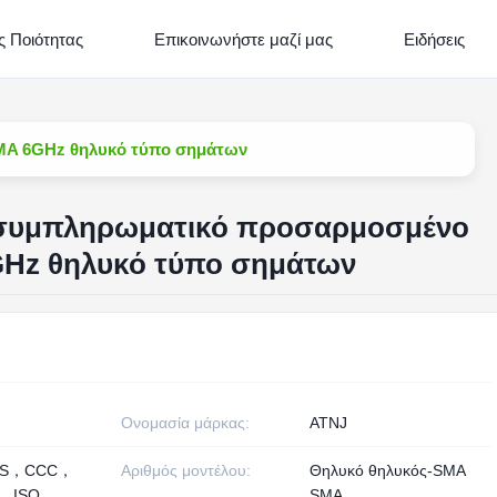
 Ποιότητας
Επικοινωνήστε μαζί μας
Ειδήσεις
MA 6GHz θηλυκό τύπο σημάτων
 συμπληρωματικό προσαρμοσμένο
Hz θηλυκό τύπο σημάτων
Ονομασία μάρκας:
ATNJ
HS，CCC，
Αριθμός μοντέλου:
Θηλυκό θηλυκός-SMA
， ISO
SMA