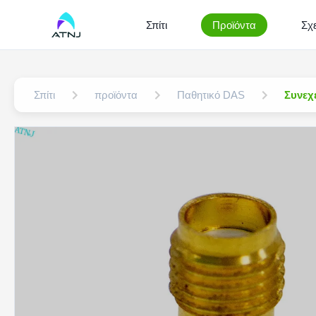
Σπίτι
Προϊόντα
Σχε
Σπίτι
προϊόντα
Παθητικό DAS
Συνεχ