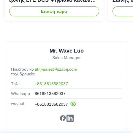
Επιλεκτικό επαναλαμβανόμενο
Ενισχυτ
Επαφή τώρα
Bda Pico
Mr. Wave Luo
Sales Manager
Ηλεκτρονικό
atnj-sales@szatnj.com
ταχυδρομείο:
Τηλ.:
+8618813582037
Whatsapp:
8618813582037
wechat:
+8618813582037