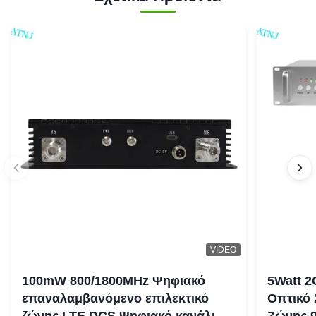
VIDEO
100mW 800/1800MHz Ψηφιακό
5Watt 2
επαναλαμβανόμενο επιλεκτικό
Οπτικό
ζώνης LTE DCS Ψηφιακό κανάλι
Ζώνης 