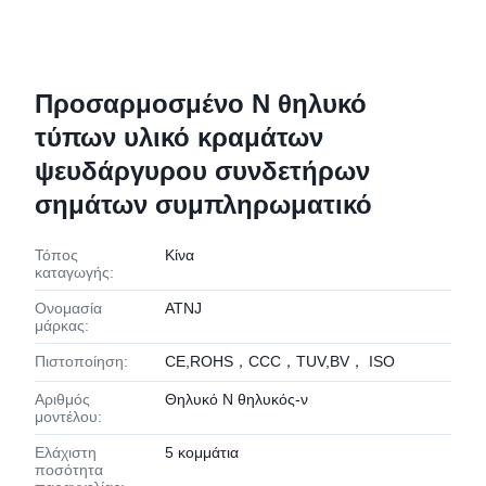
Προσαρμοσμένο Ν θηλυκό
τύπων υλικό κραμάτων
ψευδάργυρου συνδετήρων
σημάτων συμπληρωματικό
Τόπος
Κίνα
καταγωγής:
Ονομασία
ATNJ
μάρκας:
Πιστοποίηση:
CE,ROHS，CCC，TUV,BV， ISO
Αριθμός
Θηλυκό Ν θηλυκός-ν
μοντέλου:
Ελάχιστη
5 κομμάτια
ποσότητα