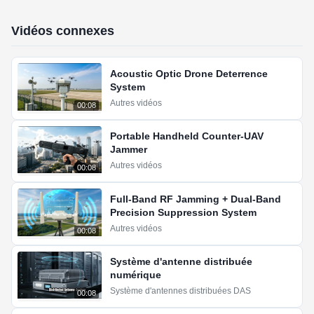
Vidéos connexes
Acoustic Optic Drone Deterrence
System
Autres vidéos
00:08
Portable Handheld Counter-UAV
Jammer
Autres vidéos
00:08
Full-Band RF Jamming + Dual-Band
Precision Suppression System
Autres vidéos
00:08
Système d'antenne distribuée
numérique
Système d'antennes distribuées DAS
00:08