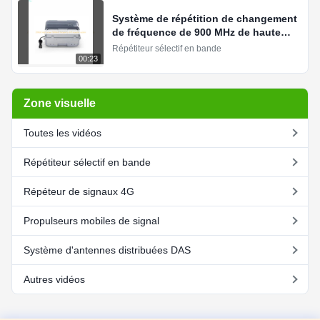
Système de répétition de changement
de fréquence de 900 MHz de haute
puissance de 20 watts
Répétiteur sélectif en bande
00:23
Zone visuelle
Toutes les vidéos
Répétiteur sélectif en bande
Répéteur de signaux 4G
Propulseurs mobiles de signal
Système d'antennes distribuées DAS
Autres vidéos