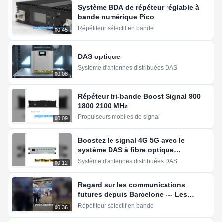
Système BDA de répéteur réglable à
bande numérique Pico
Répétiteur sélectif en bande
00:45
DAS optique
Système d'antennes distribuées DAS
00:08
Répéteur tri-bande Boost Signal 900
1800 2100 MHz
Propulseurs mobiles de signal
00:09
Boostez le signal 4G 5G avec le
système DAS à fibre optique
numérique
Système d'antennes distribuées DAS
00:12
Regard sur les communications
futures depuis Barcelone --- Les
usines sources remodèlent la
Répétiteur sélectif en bande
00:36
couverture du signal 4G/5G