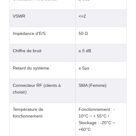
VSWR
<=2
Impédance d'E/S
50 Ω
Chiffre de bruit
≤ 5 dB
Retard du système
≤ 5μs
Connecteur RF (clients à
SMA (Femme)
choisir)
Température de
Fonctionnement : -
fonctionnement
10°C ~ + 55°C /
Stockage : -20°C ~
+60°C