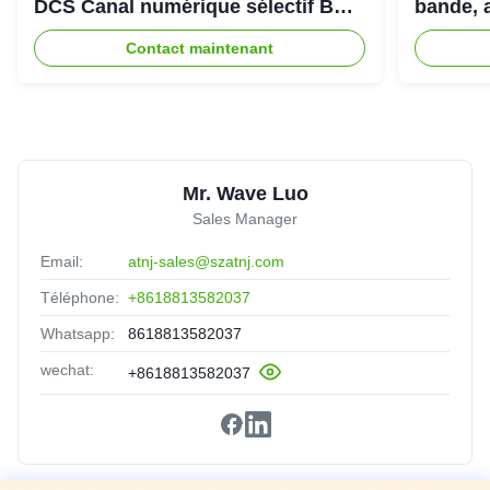
DCS Canal numérique sélectif Bda
bande, 
Pico Répéteur
900+18
Contact maintenant
Mr. Wave Luo
Sales Manager
Email:
atnj-sales@szatnj.com
Téléphone:
+8618813582037
Whatsapp:
8618813582037
wechat:
+8618813582037