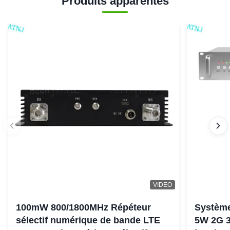
Produits apparentés
VIDEO
100mW 800/1800MHz Répéteur
Système
sélectif numérique de bande LTE
5W 2G 3