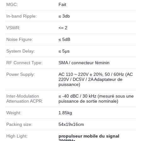
MGC:
Fait
In-band Ripple:
≤ 3db
VSWR:
<= 2
Noise Figure:
≤ 5dB
System Delay:
≤ 5μs
RF Connect Type:
SMA / connecteur féminin
Power Supply:
AC 110 ~ 220V ± 20%, 50 / 60Hz (AC
220V / DC5V / 2A Adaptateur de
puissance)
Inter-Modulation
≤ -40 dBC / 30 kHz (mesuré sous une
Attenuation ACPR:
puissance de sortie nominale)
Weight:
1.85kg
Packing size:
54x19x16cm
High Light:
propulseur mobile du signal