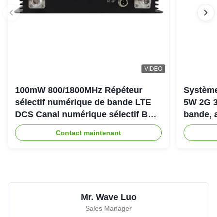
VIDEO
100mW 800/1800MHz Répéteur
Système
sélectif numérique de bande LTE
5W 2G 3
DCS Canal numérique sélectif Bda
bande, 
Pico Répéteur
900+18
Contact maintenant
Mr. Wave Luo
Sales Manager