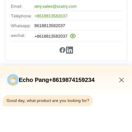
Email:
atnj-sales@szatnj.com
Téléphone:
+8618813582037
Whatsapp:
8618813582037
wechat:
+8618813582037
Liens Rapides
Echo Pang+8619874159234
Accueil
6:41 AM
Produits
Good day, what product are you looking for?
À Propos De Nous
Visite De L'usine
Contrôle Qualité
Contactez-Nous