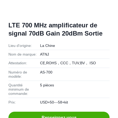
LTE 700 MHz amplificateur de
signal 70dB Gain 20dBm Sortie
Lieu d'origine:
La Chine
Nom de marque:
ATNJ
Attestation:
CE,ROHS，CCC，TUV,BV， ISO
Numéro de
AS-700
modèle:
Quantité
5 pièces
minimum de
commande:
Prix:
USD+50---58+kit
Renseignez-vous