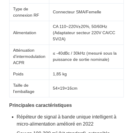
Type de
Connecteur SMA/Femelle
connexion RF
CA 110~220V±20%, 50/60Hz
Alimentation
(Adaptateur secteur 220V CA/CC
5V/2A)
Atténuation
≤ -40dBc / 30kHz (mesuré sous la
d'intermodulation
puissance de sortie nominale)
ACPR
Poids
1,85 kg
Taille de
54×19×16cm
l'emballage
Principales caractéristiques
Répéteur de signal à bande unique intelligent à
micro-alimentation amélioré en 2022