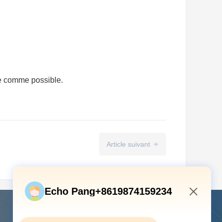
ère comme possible.
Article suivant
Echo Pang+8619874159234
4:07 AM
Contactez-nous