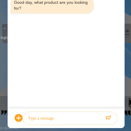
Good day, what product are you looking 
for?
Adresse:
Plancher 12, A de
construction, Rd Jiangshi, parc
d'entreprise high tech de Quanju,
secteur de Guangming, Shenzhen,
réglable
province du Guangdong, Chine
Téléphone:
00-86-18813582037
Fax:
86-755-86136774
Email:
atnj-sales@szatnj.com
Temps de travail:
8:30-18:00
Renseignez-vous
s réservés..