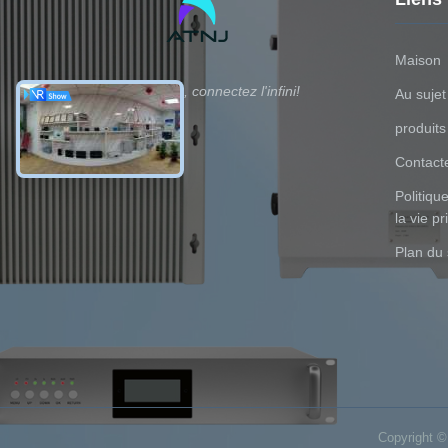
Maison
Dirigez la pièce, connectez l'infini!
Au sujet
produits
Contact
Politiqu
la vie pr
Plan du 
Copyright ©