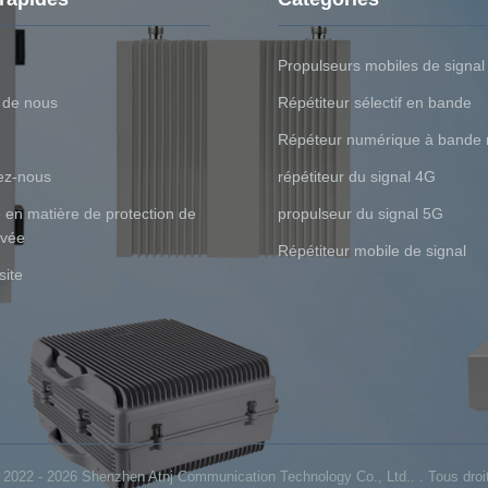
Propulseurs mobiles de signal
 de nous
Répétiteur sélectif en bande
Répéteur numérique à bande 
ez-nous
répétiteur du signal 4G
e en matière de protection de
propulseur du signal 5G
ivée
Répétiteur mobile de signal
site
 2022 - 2026 Shenzhen Atnj Communication Technology Co., Ltd.. . Tous droit