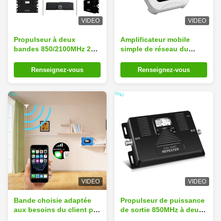
VIDEO
VIDEO
Propulseur à deux
Amplificateur mobile
bandes 850/2100MHz 2G
simple de réseau du
3G de signal de réseau
propulseur 850MHz de
de téléphone portable
répétiteur de la bande
Renseignez-vous
Renseignez-vous
70dB 3G
VIDEO
VIDEO
Bande choisie adaptée
Propulseur de puissance
aux besoins du client par
de sortie 850MHz à deux
propulseur mobile de
bandes 2100MHz de