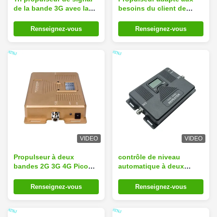
de la bande 3G avec la
besoins du client de
certification d'OIN de la
signal du téléphone
CE ROHS ccc TUV BV
portable 850/1900MHz de
Renseignez-vous
Renseignez-vous
propulseur de signal de
CDMA 2G 3G pour la
maison
VIDEO
VIDEO
Propulseur à deux
contrôle de niveau
bandes 2G 3G 4G Pico
automatique à deux
Repeater de signal de
bandes du propulseur
850MHz 1900MHz
ALC de signal de 850MHz
Renseignez-vous
Renseignez-vous
1700MHz