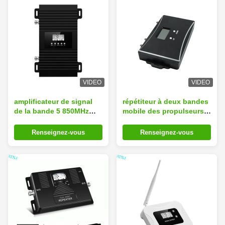
VIDEO
VIDEO
amplificateur de signal
répétiteur à deux bandes
de la bande 5 850MHz
mobile des propulseurs
GSM de 2W CDMA avec la
850MHz 2100MHz de
fonction d'ALC CAG
signal de 2G 3G 4G
Renseignez-vous
Renseignez-vous