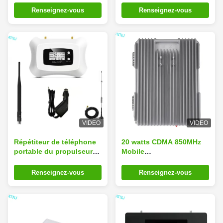
signal de données de
20dBm 2G 3G 4G
Renseignez-vous
Renseignez-vous
CDMA 850MHz 2G 3G
VIDEO
VIDEO
Répétiteur de téléphone
20 watts CDMA 850MHz
portable du propulseur
Mobile
B5 de signal de voiture
Booster/Amplificateur à
de GSM 3G 4G
bande unique
Renseignez-vous
Renseignez-vous
d'amplificateur de
véhicule MINI