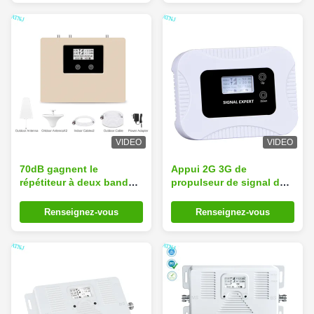
une installation et une
configuration faciles
VIDEO
VIDEO
70dB gagnent le
Appui 2G 3G de
répétiteur à deux bandes
propulseur de signal de
du propulseur 850MHz
CDMA 850MHz GSM
1900MHz du signal 3G
appelle le réseau en
Renseignez-vous
Renseignez-vous
phonie