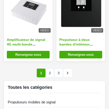
VIDEO
VIDEO
Amplificateur de signal
Propulseur à deux
4G multi-bande
bandes d'intérieur
850/900/1800/2100MHz
d'Internet du répétiteur
avec connecteur SMA
2G 3G 4G du gain 70dB
Renseignez-vous
Renseignez-vous
femelle
1
2
3
Toutes les catégories
Propulseurs mobiles de signal