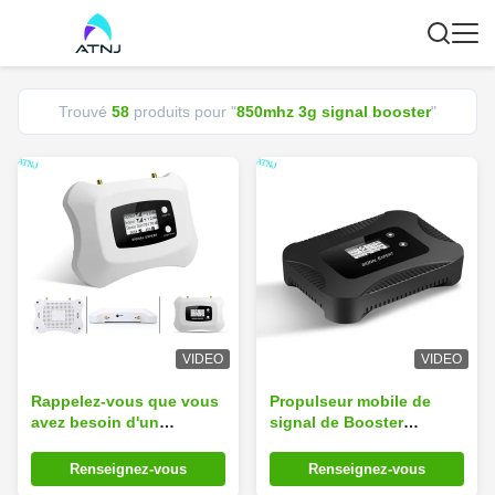
Trouvé
58
produits pour "
850mhz 3g signal booster
"
VIDEO
VIDEO
Rappelez-vous que vous
Propulseur mobile de
avez besoin d'un
signal de Booster
amplificateur de signal
Repetido De Sinal De
3G de 850 MHz pour
Celula 3G de réseau
Renseignez-vous
Renseignez-vous
téléphone cellulaire avec