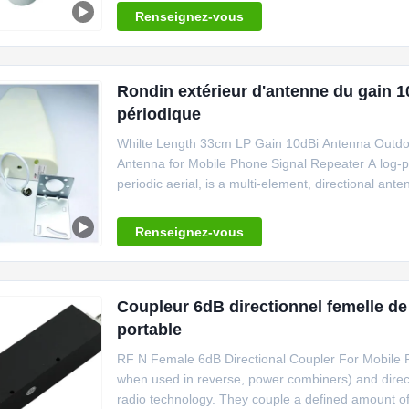
65º Intermodulation < - 107 dbm Input Impedance
Renseignez-vous
Rondin extérieur d'antenne du gain 1
périodique
Whilte Length 33cm LP Gain 10dBi Antenna Outdo
Antenna for Mobile Phone Signal Repeater A log-pe
periodic aerial, is a multi-element, directional an
invented by John Dunlavy in 1952. The most common
or LPDA, The LPDA consists of a
Renseignez-vous
Coupleur 6dB directionnel femelle de 
portable
RF N Female 6dB Directional Coupler For Mobile P
when used in reverse, power combiners) and directi
radio technology. They couple a defined amount of 