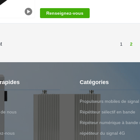
enabling the signal to be used in another circuit. A
power flowing in one
Renseignez-vous
t
1
2
 rapides
Catégories
Propulseurs mobiles de signal
 de nous
Répétiteur sélectif en bande
Répéteur numérique à bande 
ez-nous
répétiteur du signal 4G