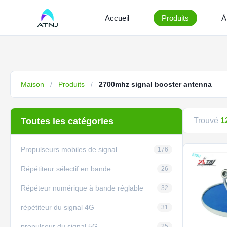
Accueil
Produits
À
Maison
/
Produits
/
2700mhz signal booster antenna
Toutes les catégories
Trouvé
1
Propulseurs mobiles de signal
176
Répétiteur sélectif en bande
26
Répéteur numérique à bande réglable
32
répétiteur du signal 4G
31
propulseur du signal 5G
25