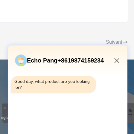
n essential feature of directional couplers is that they only couple
Suivant
Echo Pang+8619874159234
11:02 AM
Contactez-nous
Good day, what product are you looking 
for?
Adresse:
Plancher 12, A de
construction, Rd Jiangshi, parc
d'entreprise high tech de Quanju,
secteur de Guangming, Shenzhen,
réglable
province du Guangdong, Chine
Téléphone:
00-86-18813582037