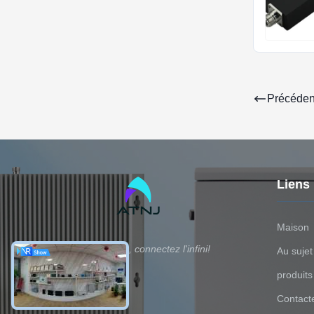
Précéden
Liens
Maison
Dirigez la pièce, connectez l'infini!
Au sujet
produits
Contact