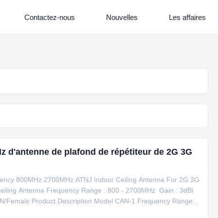
Contactez-nous
Nouvelles
Les affaires
z d'antenne de plafond de répétiteur de 2G 3G
uency 800MHz 2700MHz ATNJ Indoor Ceiling Antenna For 2G 3G
iling Antenna Frequency Range : 800 - 2700MHz ​ Gain : 3dBi ​
 : N/Female Product Description Model CAN-1 Frequency Range
on Vertical Horizontal Beamwidth 360º Vertical Beamwidth 45º -