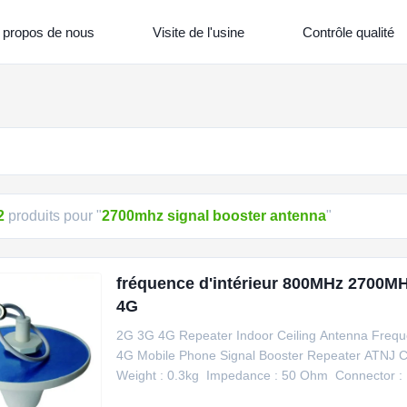
 propos de nous
Visite de l'usine
Contrôle qualité
2
produits pour "
2700mhz signal booster antenna
"
fréquence d'intérieur 800MHz 2700MH
4G
2G 3G 4G Repeater Indoor Ceiling Antenna Freq
4G Mobile Phone Signal Booster Repeater ATNJ Ce
Weight : 0.3kg ​ Impedance : 50 Ohm ​ Connector
800 - 2700MHz ​ Gain 3dBi VSWR ≤ 1.4 Ω Polarizati