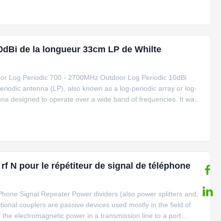
0dBi de la longueur 33cm LP de Whilte
or Log Periodic 700 - 2700MHz Outdoor Log Periodic 10dBi
riodic antenna (LP), also known as a log-periodic array or log-
tenna designed to operate over a wide band of frequencies. It was
 form of log-periodic antenna is the log-periodic dipole array
rf N pour le répétiteur de signal de téléphone
hone Signal Repeater Power dividers (also power splitters and,
onal couplers are passive devices used mostly in the field of
the electromagnetic power in a transmission line to a port