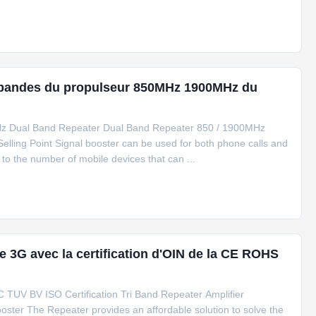
x bandes du propulseur 850MHz 1900MHz du
z Dual Band Repeater Dual Band Repeater 850 / 1900MHz
lling Point Signal booster can be used for both phone calls and
 to the number of mobile devices that can ...
de 3G avec la certification d'OIN de la CE ROHS
TUV BV ISO Certification Tri Band Repeater Amplifier
er The Repeater provides an affordable solution to solve the