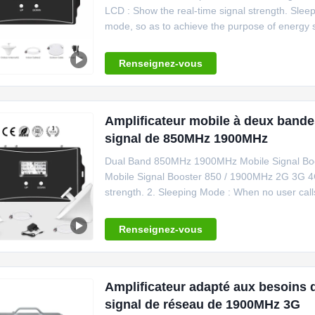
LCD : Show the real-time signal strength. Slee
mode, so as to achieve the purpose of energy s
Renseignez-vous
Amplificateur mobile à deux bande
signal de 850MHz 1900MHz
Dual Band 850MHz 1900MHz Mobile Signal Boos
Mobile Signal Booster 850 / 1900MHz 2G 3G 4G 
strength. 2. Sleeping Mode : When no user calls
Renseignez-vous
Amplificateur adapté aux besoins d
signal de réseau de 1900MHz 3G