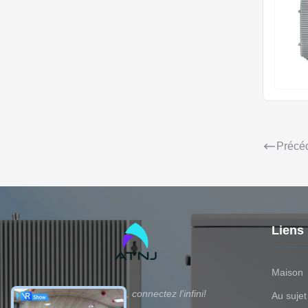
Précé
Liens
Maison
Dirigez la pièce, connectez l'infini!
Au sujet