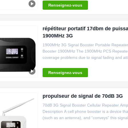
Renseignez-vous
répétiteur portatif 17dbm de puiss
1900MHz 3G
1900MHz 3G Signal Booster Portable Repeater 
Booster 1900MHz The 1900MHz PCS Repeater pro
coverage problems due to signal fading and att
Renseignez-vous
propulseur de signal de 70dB 3G
70dB 3G Signal Booster Cellular Repeater Am
Description A cell phone booster is a device tha
(such as an antenna), and “conveys" this signal 