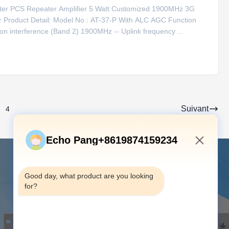
er PCS Repeater Amplifier 5 Watt Customized 1900MHz 3G
r Product Detail: Model No : AT-37-P With ALC AGC Function
ion interference (Band 2) 1900MHz -- Uplink frequency ...
Suivant
4
Echo Pang+8619874159234
4:36 PM
Contactez-nous
Good day, what product are you looking 
for?
Adresse:
Plancher 12, A de
construction, Rd Jiangshi, parc
d'entreprise high tech de Quanju,