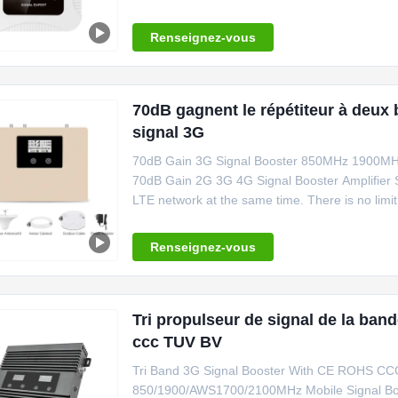
Renseignez-vous
70dB gagnent le répétiteur à deu
signal 3G
70dB Gain 3G Signal Booster 850MHz 1900MH
70dB Gain 2G 3G 4G Signal Booster Amplifier Se
LTE network at the same time. There is no limit
Renseignez-vous
Tri propulseur de signal de la ban
ccc TUV BV
Tri Band 3G Signal Booster With CE ROHS CCC 
850/1900/AWS1700/2100MHz Mobile Signal Boost