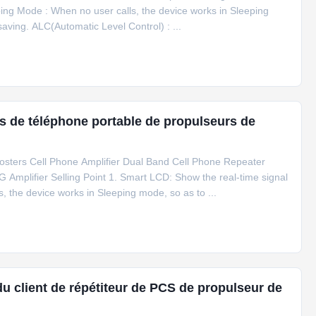
ping Mode : When no user calls, the device works in Sleeping
aving. ALC(Automatic Level Control) : ...
s de téléphone portable de propulseurs de
ters Cell Phone Amplifier Dual Band Cell Phone Repeater
Amplifier Selling Point 1. Smart LCD: Show the real-time signal
, the device works in Sleeping mode, so as to ...
u client de répétiteur de PCS de propulseur de