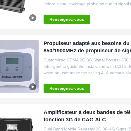
indoor signal coverage problems due to signal f
Renseignez-vous
Propulseur adapté aux besoins du c
850/1900MHz de propulseur de sig
Customized CDMA 2G 3G Signal Booster 850 / 1
Intelligent to guide the installation with LCD 2
when no user make the calling 4. Automatic ala
Renseignez-vous
Amplificateur à deux bandes de tél
fonction 3G de CAG ALC
Dual Band Mobile Repeater 2G 3G 4G Signal Bo