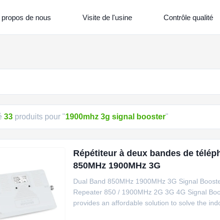
 propos de nous
Visite de l'usine
Contrôle qualité
é
33
produits pour "
1900mhz 3g signal booster
"
Répétiteur à deux bandes de télép
850MHz 1900MHz 3G
Dual Band 850MHz 1900MHz 3G Signal Booster
Repeater 850 / 1900MHz 2G 3G 4G Signal Boos
provides an affordable solution to solve the in