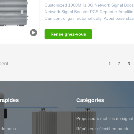
Customized 1900MHz 3G Network Signal Boost
Network Signal Booster PCS Repeater Amplifie
Can control gain automatically. Avoid base stat
Renseignez-vous
dent
1
2
3
 rapides
Catégories
Propulseurs mobiles de signal
 de nous
Répétiteur sélectif en bande