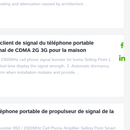
ading and attenuation caused by architecture ...
lient de signal du téléphone portable
nal de CDMA 2G 3G pour la maison
900MHz cell phone signal booster for home Selling Point 1.
. Real time display the signal strength. 3. Automatic dormancy
rm when installation mistake and provide ...
éphone portable de propulseur de signal de la
oster 850 / 1900MHz Cell Phone Amplifier Selling Point Smart