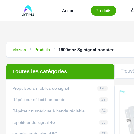
Accueil
Produits
À
Maison
/
Produits
/
1900mhz 3g signal booster
Toutes les catégories
Trouv
Propulseurs mobiles de signal
176
Répétiteur sélectif en bande
28
Répéteur numérique à bande réglable
34
répétiteur du signal 4G
33
propulseur du signal 5G
27