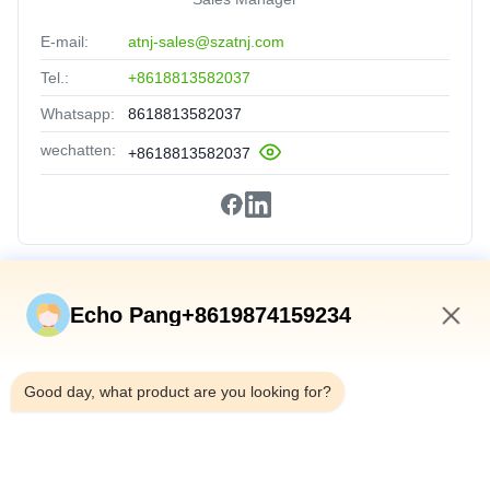
E-mail:
atnj-sales@szatnj.com
Tel.:
+8618813582037
Whatsapp:
8618813582037
wechatten:
+8618813582037
Snelkoppelingen
Echo Pang+8619874159234
Huis
1:31 AM
Producten
Good day, what product are you looking for?
Over Ons
Fabriekstocht
Kwaliteitscontrole
Neem Contact Met Ons Op