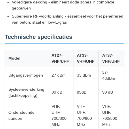
Volledigere dekking - elimineert dode zones in complexe
gebouwen
Superieure RF-voortplanting - essentieel voor het penetreren
van beton, staal en low-E-glas
Technische specificaties
AT27-
AT33-
AT37-
Model
VHF/UHF
VHF/UHF
VHF/UHF
37-
Uitgangsvermogen
27 dBm
33 dBm
43dBm
Systeemversterking
80 dB
85dB
90 dB
(luchtkoppeling)
VHF,
VHF,
VHF,
Ondersteunde
UHF,
UHF,
UHF,
banden
700/800
700/800
700/800
MHz
MHz
MHz