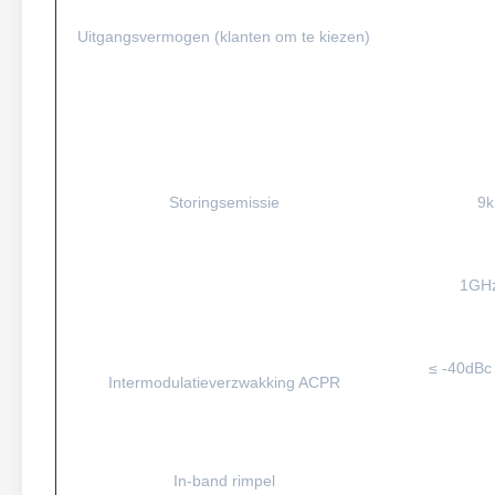
Uitgangsvermogen (klanten om te kiezen)
Storingsemissie
9k
1GHz
≤ -40dBc
Intermodulatieverzwakking ACPR
In-band rimpel