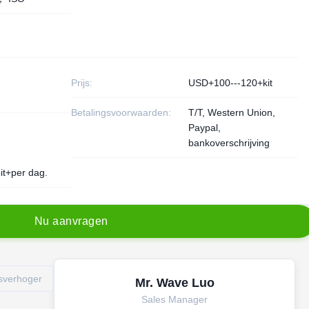
Prijs:
USD+100---120+kit
Betalingsvoorwaarden:
T/T, Western Union,
Paypal,
bankoverschrijving
it+per dag.
N
u
a
a
n
v
r
a
g
e
n
gsverhoger
Mr. Wave Luo
Sales Manager