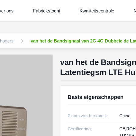
er ons
Fabriekstocht
Kwaliteitscontrole
N
rhogers
van het de Bandsignaal van 2G 4G Dubbele de La
van het de Bandsign
Latentiegsm LTE Hu
Basis eigenschappen
Plaats van herkomst:
China
Certificering:
CE,RO
TUV,BV