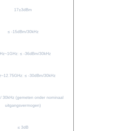
17±3dBm
≤ -15dBm/30kHz
Hz~1GHz: ≤ -36dBm/30kHz
~12.75GHz: ≤ -30dBm/30kHz
 / 30kHz (gemeten onder nominaal
uitgangsvermogen)
≤ 3dB