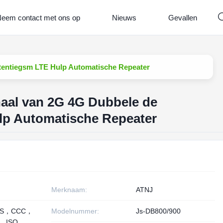
eem contact met ons op
Nieuws
Gevallen
tentiegsm LTE Hulp Automatische Repeater
aal van 2G 4G Dubbele de
lp Automatische Repeater
Merknaam:
ATNJ
HS，CCC，
Modelnummer:
Js-DB800/900
， ISO