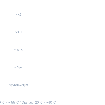
<=2
50 Ω
≤ 5dB
≤ 5μs
N(Vrouwelijk)
0°C ~ + 55°C / Opslag: -20°C ~ +60°C