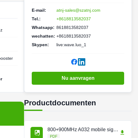
E-mail:
atnj-sales@szatnj.com
Tel.:
+8618813582037
Whatsapp:
8618813582037
Hz
wechatten:
+8618813582037
Skypen:
live:wave.luo_1
 booster
Nu aanvragen
r
Productdocumenten
800+900MHz A032 mobile signal repeater.pdf
PDF