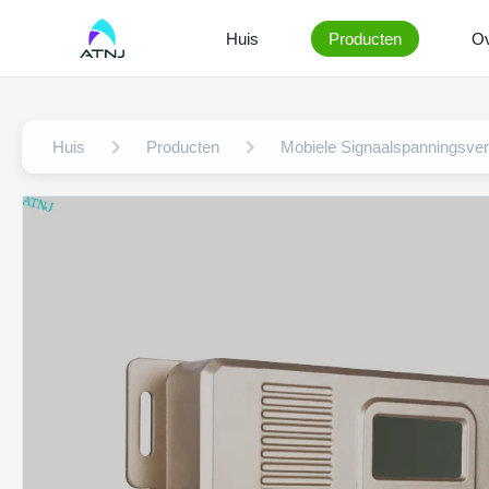
Huis
Producten
Ov
Huis
Producten
Mobiele Signaalspanningsve