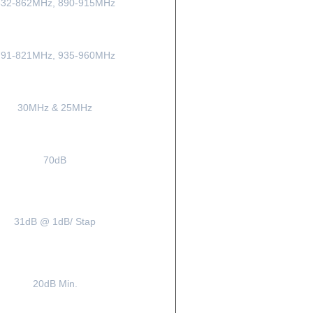
832-862MHz, 890-915MHz
791-821MHz, 935-960MHz
30MHz & 25MHz
70dB
31dB @ 1dB/ Stap
20dB Min.