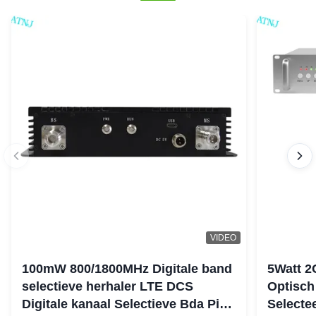
VIDEO
100mW 800/1800MHz Digitale band
5Watt 2
selectieve herhaler LTE DCS
Optisch
Digitale kanaal Selectieve Bda Pico
Selecte