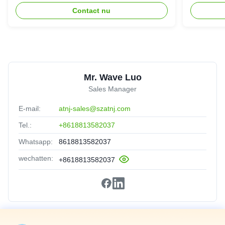
herhaler
Verster
Contact nu
Mr. Wave Luo
Sales Manager
E-mail:
atnj-sales@szatnj.com
Tel.:
+8618813582037
Whatsapp:
8618813582037
wechatten:
+8618813582037