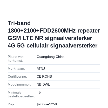
Tri-band
1800+2100+FDD2600MHz repeater
GSM LTE NR signaalversterker
4G 5G cellulair signaalversterker
Plaats van
Guangdong China
herkomst:
Merknaam:
ATNJ
Certificering:
CE ROHS
Modelnummer:
NB-DWL
Minimale
5
bestelhoeveelheid:
Prijs:
$200----$250