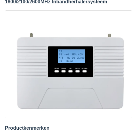
1800/2100/2600MHz tribandherhalersysteem
Productkenmerken