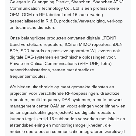
Gelegen in Guangming District, Shenzhen, Shenzhen ATNJ
Communication Technology Co., Ltd is een professionele
OEM, ODM en RF fabrikant met 16 jaar ervaring
gespecialiseerd in R & D, productie,Vervaardiging, verkoop
en technische diensten.
Onze belangrijkste producten omvatten digitale LTE/NR
Band verstelbare repeaters, ICS en MIMO repeaters, iDEN
BDA, SDR boards en passieve apparaten.Wij leveren ook
digitale DAS-systemen en technische oplossingen voor,
Private en Critical Communications (VHF, UHF, Tetra)
netwerkbasisstations, samen met draadloze
frequentiemodules.
We bieden uitgebreide op maat gemaakte diensten en
projecten voor verschillende RF-toepassingen, draadloze
repeaters, multi-frequency DAS-systemen, remote network
management center OAM,en voorzieningen voor binnen- en
buitensignaaldekkingsprojectenOnze digitale repeaters
kunnen tegelijkertijd 16 subbanden verwerken met lokale en
afstandsbediening en monitoringsmogelijkheden, die
mobiele operators en communicatie-integratoren wereldwijd