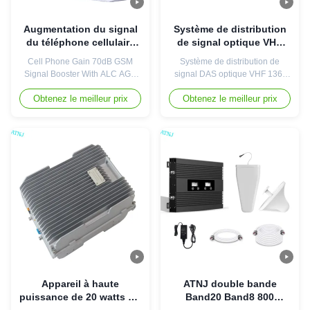
Augmentation du signal
Système de distribution
du téléphone cellulaire
de signal optique VHF
de 70 dB EGSM avec
136-174 MHz DAS pour
Cell Phone Gain 70dB GSM
Système de distribution de
fonction ALC AGC
intérieur et extérieur
Signal Booster With ALC AGC
signal DAS optique VHF 136-
Function Signal Booster
174 MHz offrant une couverture
Obtenez le meilleur prix
Obtenez le meilleur prix
Repeater EGSM900MHz Cell
sans fil intérieure et extérieure
Phone Amplifier Booster Model
transparente. L'unité distante
No :AS-EGSM With ALC AGC
classée IP65 avec dorsale fibre
Function Can control gain
prend en charge jusqu'à 8
automatically. Avoid base
unités par maître pour les
station interference Band8
environnements de bâtiments et
EGSM900MHz -- Uplink
de campus complexes.
frequency: 880-
915MHz/Downlink frequency : ...
Appareil à haute
ATNJ double bande
puissance de 20 watts 2G
Band20 Band8 800